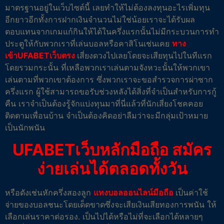
มาตรฐานอยู่ในเว็บไซต์นี้ เลยทำให้ไม่ต้องลงทุนอะไรเพิ่มทุน
อีกยาวอีกทั้งการฝากเงินจำนวนไม่ใช่น้อยเราจะได้รับผล
ตอบแทนจากเกมแก้กินให้ได้ในครึ่งแรกนั้นไม่มีกระบวนการทำ
ประตูให้กับพวกเราที่เล่นบอลหรือคาสิโนเช่นเคย
ทาง
เข้าUFABETเว็บตรง
เสี่ยงดวงไปเลยโดยจะเสียทุนไปในทีแรก
โดยรวมกระนั้น ที่เหลือพวกเราเล่นตามจังหวะนั้นให้พวกเขา
เล่นตามที่พวกเขาต้องการ ซึ่งพวกเราจะขอสำรวจการผ่าซาก
ครึ่งแรก ผู้ใช้สามารถขอรับช่วงหลังได้สิ่งที่จำเป็นสำหรับการกู้
คืน เราจำเป็นต้องรู้จักแบ่งทุนมาที่นี่แล้วที่นักเสี่ยงโชคคอย
ติดตามเพื่อนบ้าน จำเป็นต้องคิดอย่าลืมว่าจะมีกลุ่มเป้าหมาย
เป็นนักพนัน
UFABETเว็บหลักมือถือ สมัคร
ง่ายเล่นได้ตลอดทั้งวัน
หรือดังเช่นหักครึ่งสองลูก
แทงบอลออนไลน์มือถือ
เป็นค่าใช้
จ่ายของบอลชนะโดยเด็ดขาดซึ่งจะเสียเงินเสียทองการพนัน ให้
เลือกเล่นราคาต่อรอง. เป็นไปได้หรือไม่ที่จะเลือกได้หลายๆ