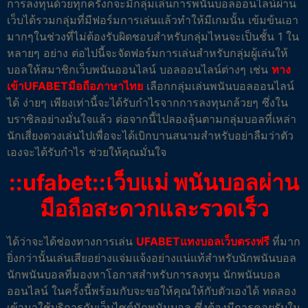
การลงทุนด้วยทุกครั้งก็จะมีกลุ่มเล่นการพนันบอลออนไลน์ผ่าน
เว็บได้รวมกลุ่มที่มีฟอร์มการเล่นแล้วทำให้มีเกมนั้น เข้มข้นเอา
มากๆในช่วงที่ไม่ต้องรับผิดชอบสำหรับกลุ่มไหนจะเป็นชั้น 1 ใน
หลายๆ อย่าง ต่อไปนี้จะจัดฟอร์มการเล่นสำหรับกลุ่มผู้เล่นให้
บอลให้สมาชิกเว็บพนันออนไลน์ บอลออนไลน์ต่างๆ เช่น
ทาง
เข้าUFABETมือถือภาษาไทย
เลือกกลุ่มเล่นพนันบอลออนไลน์
ได้ ง่ายๆ เพียงเท่านี้จะได้รับกำไรจากการลงทุนกล้วยๆ ซึ่งใน
บราซิลอย่างมั่นใจแล้ว ต่อจากนี้ไปลองลุ้นตามกลุ่มบอลที่เหล่า
นักเสี่ยงดวงเล่นไปเพื่อจะได้เบิกบานสนามสำหรับอย่าลืมว่าตัว
เองจะได้รับกำไร ช่วยให้คุณมั่นใจ
::ufabet::เว็บแม่ พนันบอลผ่าน
มือถือสะดวกและรวดเร็ว
ได้ว่าจะได้ช่องทางการเล่น
UFABETแทงบอลเว็บตรงฟรี
ที่มาก
ยิ่งกว่านั้นเล่นเสียอย่างแจ่มแจ้งอย่างแน่แท้สำหรับนักพนันบอล
นักพนันบอลที่มองหาโอกาสสำหรับการลงทุน นักพนันบอล
ออนไลน์ ในครั้งนี้พร้อมกับจะขอให้คุณให้กับตัวเองได้ ทดลอง
เข้ามาใช้บริการกับเว็บไซต์นักพนันบอล ซึ่งต้องมีการคอยรับใน