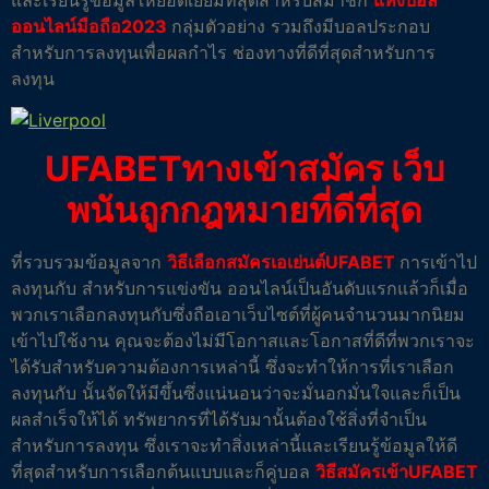
ออนไลน์มือถือ2023
กลุ่มตัวอย่าง รวมถึงมีบอลประกอบ
สำหรับการลงทุนเพื่อผลกำไร ช่องทางที่ดีที่สุดสำหรับการ
ลงทุน
UFABETทางเข้าสมัคร เว็บ
พนันถูกกฎหมายที่ดีที่สุด
ที่รวบรวมข้อมูลจาก
วิธีเลือกสมัครเอเย่นต์UFABET
การเข้าไป
ลงทุนกับ สำหรับการแข่งขัน ออนไลน์เป็นอันดับแรกแล้วก็เมื่อ
พวกเราเลือกลงทุนกับซึ่งถือเอาเว็บไซต์ที่ผู้คนจำนวนมากนิยม
เข้าไปใช้งาน คุณจะต้องไม่มีโอกาสและโอกาสที่ดีที่พวกเราจะ
ได้รับสำหรับความต้องการเหล่านี้ ซึ่งจะทำให้การที่เราเลือก
ลงทุนกับ นั้นจัดให้มีขึ้นซึ่งแน่นอนว่าจะมั่นอกมั่นใจและก็เป็น
ผลสำเร็จให้ได้ ทรัพยากรที่ได้รับมานั้นต้องใช้สิ่งที่จำเป็น
สำหรับการลงทุน ซึ่งเราจะทำสิ่งเหล่านี้และเรียนรู้ข้อมูลให้ดี
ที่สุดสำหรับการเลือกต้นแบบและก็คู่บอล
วิธีสมัครเข้าUFABET