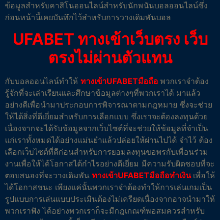
ข้อมูลสำหรับคาสิโนออนไลน์สำหรับนักพนันบอลออนไลน์ซึ่ง
ก่อนหน้านี้เคยบันทึกไว้สำหรับการวางเดิมพันบอล
UFABET ทางเข้าเว็บตรง เว็บ
ตรงไม่ผ่านตัวแทน
กับบอลออนไลน์ทำให้
ทางเข้าUFABETมือถือ
พวกเราจำต้อง
รู้จักที่จะเล่าเรียนและศึกษาข้อมูลต่างๆที่พวกเราได้ มาแล้ว
อย่างดีเพื่อนำมาประกอบการพิจารณาตามกฎหมาย ซึ่งจะช่วย
ให้ได้สิ่งที่ดีเยี่ยมสำหรับการเลือกแบบ ซึ่งเราจะต้องลงทุนด้วย
เนื่องจากจะได้รับข้อมูลจากเว็บไซต์ที่จะช่วยให้ข้อมูลที่จำเป็น
แก่เราทั้งหมดได้อย่างแม่นยำแล้วปล่อยให้ผ่านไปได้ จำไว้ ต้อง
เลือกเว็บไซต์ที่ดีก่อนสำหรับการยอมลงทุนขอพรกับเพื่อนร่วม
งานเพื่อให้ได้โอกาสได้กำไรอย่างดีเยี่ยม มีความรับผิดชอบที่จะ
ตอบสนองที่จะวางเดิมพัน
ทางเข้าUFABETมือถือทำเงิน
เพื่อให้
ได้โอกาสชนะ เพียงแค่นั้นพวกเราจำต้องทำให้การเล่นเกมเป็น
รูปแบบการเล่นแบบประเมินต้องไม่เครียดเนื่องจากอาจนำมาให้
พวกเราฟัง ได้อย่างพวกเราก็จะมีกฎเกณฑ์พอสมควรสำหรับ