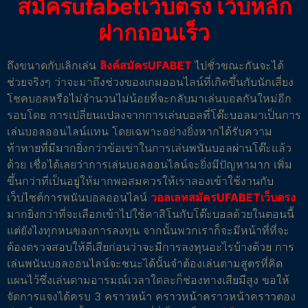
สมัครufabetเว็บตรง เว็บหลัก
ฝากถอนเร็ว
ถึงขนาดกับเลิกเล่น
ลิงค์สมัครUFABET
ไปชั่วขณะกันจะได้
ช่วยจริงๆ ว่าจะมาถึงช่วงของเกมออนไลน์ที่เกิดขึ้นกับนักเสี่ยง
โชคบอลหรือไม่จำนวนไม่น้อยที่จะกลับมาเล่นบอลกันใหม่อีก
รอบโดย การเปลี่ยนแปลงจากการเล่นบอลที่โต๊ะบอลมาเป็นการ
เล่นบอลออนไลน์แทน โดยเฉพาะอย่างยิ่งหากได้รับความ
ท้าทายที่มีมากยิ่งกว่าข้อเข่าในการเล่นพนันบอลผ่านโต๊ะแล้ว
ด้วย เชื่อได้เลยว่าการเล่นบอลออนไลน์จะยิ่งมีปัญหามาก เพิ่ม
ขึ้นกว่าที่เป็นอยู่ให้มากพอสมควรให้เราลองเข้าใช้งานกับ
เว็บไซต์การพนันบอลออนไลน์
วอลเลทสมัครUFABETเว็บตรง
มากยิ่งกว่าที่จะเลือกเข้าไปใช้คาสิโนกับโต๊ะบอลด้วยในตอนนี้
แต่ยังไงทุกหนของการลงทุน จากนั้นพวกเราก็จะมีหน้าที่ที่จะ
ต้องตรวจสอบให้ดีเสียก่อนว่าจะมีการลงทุนอะไรบ้างด้วย การ
เล่นพนันบอลออนไลน์จะชนะได้นั้นจำต้องเล่นตามสูตรที่คิด
แผนไว้ซึ่งเล่นตามอารมณ์เวลาใดละก็ช่องทางเสียมีสูง ขอให้
จัดการแจงได้ครบ 3 คราวหน้า คราวหน้าคราวหน้าคราวตอง