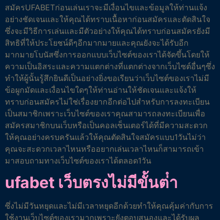
สมัครUFABETก่อนเล่นเราจะมีเงื่อนไขและข้อมูลให้ท่านแจ้ง
อย่างชัดเจนและให้คุณได้ทราบเนื้อหาก่อนสมัครและตัดสินใจ
ซึ่งจะมีวิธีการเล่นและมีตัวอย่างให้คุณได้ทราบก่อนสมัครยังมี
สิทธิที่ให้ประโยชน์ดีๆอีกมากมายและคุณยังจะได้รับอีก
มากมายโบนัสซึ่งการออกแบบเว็บไซต์ของเราได้จัดขึ้นโดยให้
ความเป็นอิสระและความแตกต่างที่แตกต่างจากเว็บไซต์อื่นๆซึ่ง
ทำให้ผู้นั้นรู้สึกยินดีเป็นอย่างยิ่งขอเรียนว่าเว็บไซต์ของเราไม่มี
ข้อผูกมัดและเงื่อนไขใดๆให้ท่านอ่านให้ชัดเจนและแจ้งให้
ทราบก่อนสมัครไม่ใช่เรื่องยากอีกต่อไปสำหรับการลงทะเบียน
เป็นสมาชิกเพราะเว็บไซต์ของเราคุณสามารถลงทะเบียนเพื่อ
สมัครสมาชิกบนเว็บหรือเป็นคอลเซ็นเตอร์ได้ที่มีความสะดวก
ให้คุณอย่างครบครันแล้วให้คุณตัดสินใจสมัครแบบ1วันไม่ว่า
คุณจะสะดวกเวลาไหนหรืออยากเล่นเวลาไหนก็สามารถเข้า
มาสอบถามทางเว็บไซต์ของเราได้ตลอด1วัน
ufabet เว็บตรงไม่มีขั้นต่ํา
ซึ่งไม่มีวันหยุดและไม่มีเวลาหยุดอีกด้วยทำให้คุณคุ้มค่ากับการ
ใช้งานเว็บไซต์ของเรามากเพราะยังตอบสนองและได้รับผล