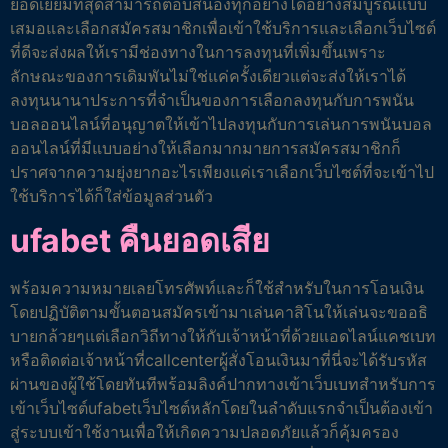
ยอดเยี่ยมที่สุดสามารถตอบสนองทุกอย่างได้อย่างสมบูรณ์แบบ
เสมอและเลือกสมัครสมาชิกเพื่อเข้าใช้บริการและเลือกเว็บไซต์
ที่ดีจะส่งผลให้เรามีช่องทางในการลงทุนที่เพิ่มขึ้นเพราะ
ลักษณะของการเดิมพันไม่ใช่แค่ครั้งเดียวแต่จะส่งให้เราได้
ลงทุนนานาประการที่จำเป็นของการเลือกลงทุนกับการพนัน
บอลออนไลน์ที่อนุญาตให้เข้าไปลงทุนกับการเล่นการพนันบอล
ออนไลน์ที่มีแบบอย่างให้เลือกมากมายการสมัครสมาชิกก็
ปราศจากความยุ่งยากอะไรเพียงแค่เราเลือกเว็บไซต์ที่จะเข้าไป
ใช้บริการได้ก็ใส่ข้อมูลส่วนตัว
ufabet คืนยอดเสีย
พร้อมความหมายเลยโทรศัพท์และก็ใช้สำหรับในการโอนเงิน
โดยปฏิบัติตามขั้นตอนสมัครเข้ามาเล่นคาสิโนให้เล่นจะขออธิ
บายกล้วยๆแต่เลือกวิถีทางให้กับเจ้าหน้าที่ด้วยแอดไลน์แคชเบท
หรือติดต่อเจ้าหน้าที่callcenterผู้สั่งโอนเงินมาที่นี่จะได้รับรหัส
ผ่านของผู้ใช้โดยทันทีพร้อมลิงค์ปากทางเข้าเว็บเบทสำหรับการ
เข้าเว็บไซต์ufabetเว็บไซต์หลักโดยในลำดับแรกจำเป็นต้องเข้า
สู่ระบบเข้าใช้งานเพื่อให้เกิดความปลอดภัยแล้วก็คุ้มครอง