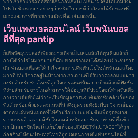
พวกเราสามารถทดสอบเล่นก่อนลงไปในสนามจริงได้แถมยังมี
โปรโมชั่นหลายๆอย่างๆสำหรับในการที่กำลังจะได้รับของฟรี
เยอะแยะการที่พวกเราสมัครที่จะเล่นบอลนั้น
เว็บแทงบอลออนไลน์ เว็บพนันบอล
ดีที่สุด pantip
ก็เพื่อวัตถุประสงค์เพียงอย่างเดียวเป็นเล่นแล้วได้ทุนคืนแล้วก็
การได้กำไรไม่มากมายก็น้อยพวกเราก็เลยได้สมัครเข้าเล่นการ
เดิมพันบอลเพื่อจะได้กำไรจากการเดิมพันเว็บไซต์พนันบอลโดย
มากที่ให้บริการอยู่ในบ้านพวกเราเอาแต่ได้รับการออกแบบมาร
องรับสำหรับชาวไทยที่ถูกใจการเล่นพนันอย่างยิ่งแล้วก็มีฟังชั่น
ที่ง่ายสำหรับชาวไทยด้วยการให้ข้อมูลที่มีประโยชน์สำหรับเพื่อ
การวางเดิมพันไม่ว่าจะเป็นข้อมูลการแข่งขันชิงชัยคลังเก็บของ
ที่แล้วพร้อมด้วยผลคะแนนที่น่าดึงดูดรวมทั้งยังมีบทวิจารณ์บอล
จากคนเล่นพนันบอลที่ให้คำปรึกษาแบบเข้มข้นเพื่อจุดหมาย
ของการผลิตความมีชัยในเกมสำหรับสมาชิกทุกท่านที่พึ่งเข้า
มาเป็นสมาชิกใหม่ในเว็บไซต์ของUFABETนั้นUFABETได้ถูก
ก่อสร้างให้คนประเทศไทยที่ถูกใจเล่นการเดิมพันออนไลน์ที่