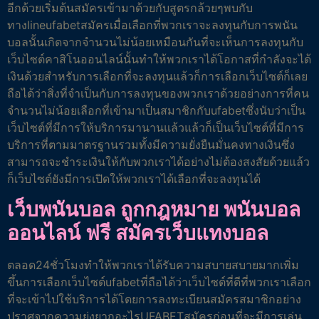
อีกด้วยเริ่มต้นสมัครเข้ามาด้วยกับสูตรกล้วยๆพบกับ
ทางlineufabetสมัครเมื่อเลือกที่พวกเราจะลงทุนกับการพนัน
บอลนั้นเกิดจากจำนวนไม่น้อยเหมือนกันที่จะเห็นการลงทุนกับ
เว็บไซต์คาสิโนออนไลน์นั้นทำให้พวกเราได้โอกาสที่กำลังจะได้
เงินด้วยสำหรับการเลือกที่จะลงทุนแล้วก็การเลือกเว็บไซต์ก็เลย
ถือได้ว่าสิ่งที่จำเป็นกับการลงทุนของพวกเราด้วยอย่างการที่คน
จำนวนไม่น้อยเลือกที่เข้ามาเป็นสมาชิกกับufabetซึ่งนับว่าเป็น
เว็บไซต์ที่มีการให้บริการมานานแล้วแล้วก็เป็นเว็บไซต์ที่มีการ
บริการที่ตามมาตรฐานรวมทั้งมีความยั่งยืนมั่นคงทางเงินซึ่ง
สามารถจะชำระเงินให้กับพวกเราได้อย่างไม่ต้องสงสัยด้วยแล้ว
ก็เว็บไซต์ยังมีการเปิดให้พวกเราได้เลือกที่จะลงทุนได้
เว็บพนันบอล ถูกกฎหมาย
พนันบอล
ออนไลน์ ฟรี สมัครเว็บแทงบอล
ตลอด24ชั่วโมงทำให้พวกเราได้รับความสบายสบายมากเพิ่ม
ขึ้นการเลือกเว็บไซต์ufabetที่ถือได้ว่าเว็บไซต์ที่ดีที่พวกเราเลือก
ที่จะเข้าไปใช้บริการได้โดยการลงทะเบียนสมัครสมาชิกอย่าง
ปราศจากความยุ่งยากอะไรUFABETสมัครก่อนที่จะมีการเล่น