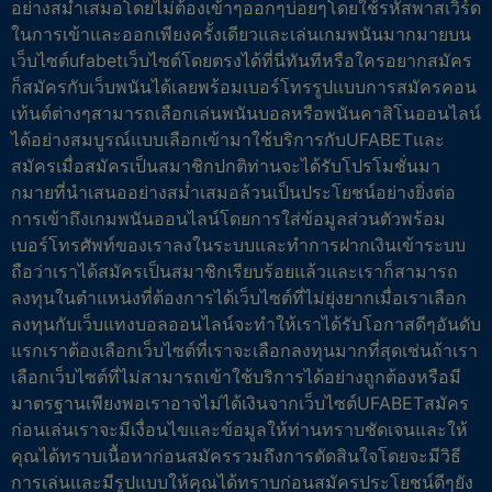
อย่างสม่ำเสมอโดยไม่ต้องเข้าๆออกๆบ่อยๆโดยใช้รหัสพาสเวิร์ด
ในการเข้าและออกเพียงครั้งเดียวและเล่นเกมพนันมากมายบน
เว็บไซต์ufabetเว็บไซต์โดยตรงได้ที่นี่ทันทีหรือใครอยากสมัคร
ก็สมัครกับเว็บพนันได้เลยพร้อมเบอร์โทรรูปแบบการสมัครคอน
เท้นต์ต่างๆสามารถเลือกเล่นพนันบอลหรือพนันคาสิโนออนไลน์
ได้อย่างสมบูรณ์แบบเลือกเข้ามาใช้บริการกับUFABETและ
สมัครเมื่อสมัครเป็นสมาชิกปกติท่านจะได้รับโปรโมชั่นมา
กมายที่นำเสนออย่างสม่ำเสมอล้วนเป็นประโยชน์อย่างยิ่งต่อ
การเข้าถึงเกมพนันออนไลน์โดยการใส่ข้อมูลส่วนตัวพร้อม
เบอร์โทรศัพท์ของเราลงในระบบและทำการฝากเงินเข้าระบบ
ถือว่าเราได้สมัครเป็นสมาชิกเรียบร้อยแล้วและเราก็สามารถ
ลงทุนในตำแหน่งที่ต้องการได้เว็บไซต์ที่ไม่ยุ่งยากเมื่อเราเลือก
ลงทุนกับเว็บแทงบอลออนไลน์จะทำให้เราได้รับโอกาสดีๆอันดับ
แรกเราต้องเลือกเว็บไซต์ที่เราจะเลือกลงทุนมากที่สุดเช่นถ้าเรา
เลือกเว็บไซต์ที่ไม่สามารถเข้าใช้บริการได้อย่างถูกต้องหรือมี
มาตรฐานเพียงพอเราอาจไม่ได้เงินจากเว็บไซต์UFABETสมัคร
ก่อนเล่นเราจะมีเงื่อนไขและข้อมูลให้ท่านทราบชัดเจนและให้
คุณได้ทราบเนื้อหาก่อนสมัครรวมถึงการตัดสินใจโดยจะมีวิธี
การเล่นและมีรูปแบบให้คุณได้ทราบก่อนสมัครประโยชน์ดีๆยัง